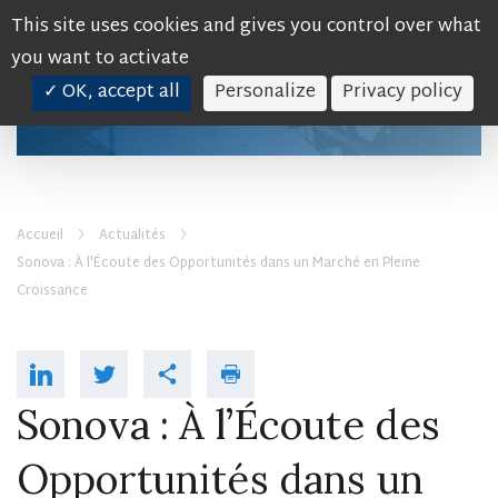
This site uses cookies and gives you control over what
you want to activate
✓ OK, accept all
Personalize
Privacy policy
SOCIÉTÉ
FONDS D’INVESTISSEMENT
Accueil
Actualités
ACTUALITÉS
Sonova : À l'Écoute des Opportunités dans un Marché en Pleine
Croissance
CONTACT
Espace client
Sonova : À l’Écoute des
Opportunités dans un